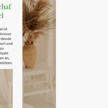
chaf
el
l ist
ahrener
erdende
burt und
 zu
elzahl
en an,
stützen.