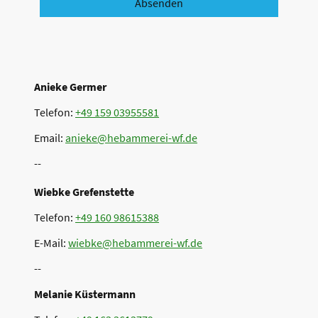
Absenden
Anieke Germer
Telefon:
+49 159 03955581
Email:
anieke@hebammerei-wf.de
--
Wiebke Grefenstette
Telefon:
+49 160 98615388
E-Mail:
wiebke@hebammerei-wf.de
--
Melanie Küstermann